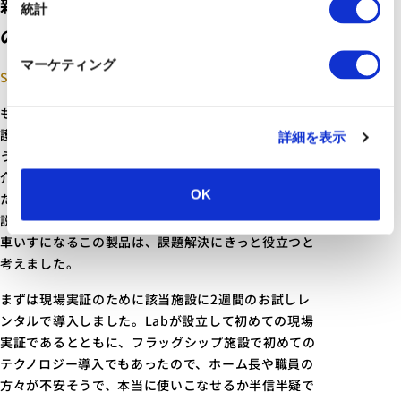
新しいテクノロジー導入時の要件定義
統計
の大切さを再確認できた
マーケティング
SIDE：Future Care Lab in Japan
もともと介護現場で、ベッドと車いすの移乗介助を介
護職員2名で行っているケースがあり、介護職2名が揃
詳細を表示
うタイミングを合わせる難しさや、移乗時の抱き上げ
介助の腰への負担が大きいという課題が出ていまし
OK
た。開発企業の方から営業活動でリショーネPlusの
説明をしてもらった時、ベッドが半分分離して片方が
車いすになるこの製品は、課題解決にきっと役立つと
考えました。
まずは現場実証のために該当施設に2週間のお試しレ
ンタルで導入しました。Labが設立して初めての現場
実証であるとともに、フラッグシップ施設で初めての
テクノロジー導入でもあったので、ホーム長や職員の
方々が不安そうで、本当に使いこなせるか半信半疑で