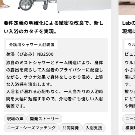
要件定義の明確化による緻密な改良で、新し
La
い入浴のカタチを実現。
現場
介護用シャワー入浴装置
ウ
美浴（びあみ）NB2500
ピュ
独自のミストシャワーとドーム構造により、身体
ウル
の露出を減らして入浴者のプライバシーに配慮し
小さ
ながら、サウナ効果で身体をしっかり温め、上質
湯に
な入浴感を演出します。
す。
入浴者が溺れる心配もなく、一人当たりの入浴時
擦り
間を大幅に短縮するので、介助者にも優しい入浴
にと
装置です。
や時
現場の声
開発ストーリー
ニー
ニーズ・シーズマッチング
共同開発
入浴支援
模擬