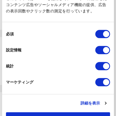
お知らせ
コンテンツ広告やソーシャルメディア機能の提供、広告
の表示回数やクリック数の測定を行っています。
「2030年から問う介護」～介護の未来に向
けた課題についての考察～ レポート公開の
お知らせ
同
必須
意
の
2026.07.06
選
設定情報
お知らせ
択
AMED介護テクノロジーポータルサイトの導
統計
入･活用インタビューに、スイス研究者の
Future Care Lab in Japan訪問の記事が掲
載されました。
マーケティング
2025.07.24
詳細を表示
お知らせ
副所長・芳賀が、大阪・関西万博スイスパビ