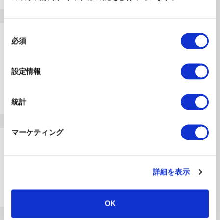
同
2026.07.06
必須
意
お知らせ
の
選
AMED介護テクノロジーポータルサイトの導
設定情報
択
入･活用インタビューに、スイス研究者の
Future Care Lab in Japan訪問の記事が掲
統計
載されました。
マーケティング
2025.07.24
お知らせ
副所長・芳賀が、大阪・関西万博スイスパビ
詳細を表示
リオンにて開催されるシンポジウムに登壇い
たします。
OK