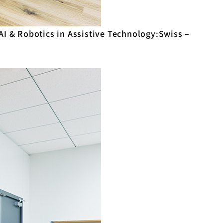
n Assistive Technology:Swiss –