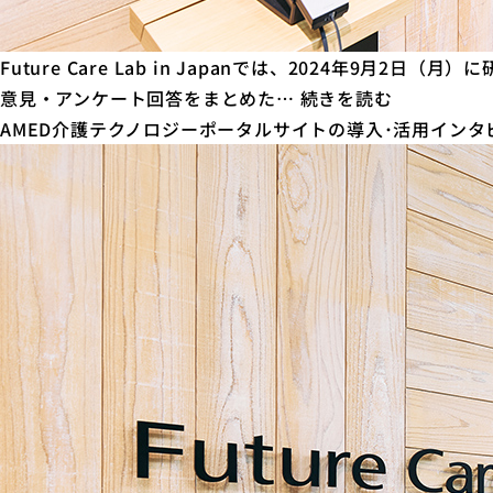
Future Care Lab in Japanでは、2024
「2030
意見・アンケート回答をまとめた…
続きを読む
年
AMED介護テクノロジーポータルサイトの導入･活用インタビューに
か
ら
問
う
介
護」
～
介
護
の
未