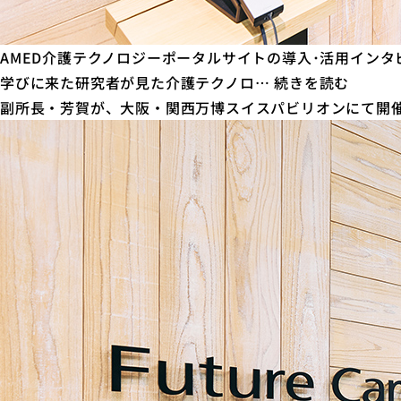
ポ
ー
ト
AMED介護テクノロジーポータルサイトの導入･活用インタビュー
公
AMED
学びに来た研究者が見た介護テクノロ…
続きを読む
開
介
副所長・芳賀が、大阪・関西万博スイスパビリオンにて開
の
護
お
テ
知
ク
ら
ノ
せ
ロ
ジ
ー
ポ
ー
タ
ル