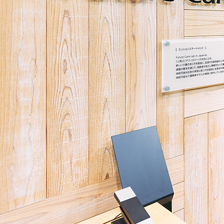
が
イ
掲
ス
載
パ
さ
ビ
れ
リ
ま
オ
し
ン
た。
に
て
開
催
さ
れ
る
シ
ン