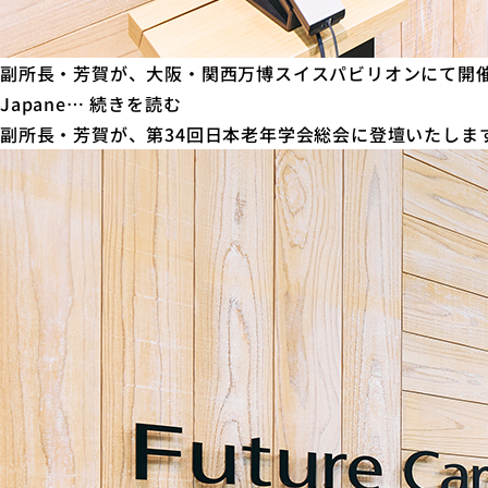
イ
ス
研
副所長・芳賀が、大阪・関西万博スイスパビリオンにて開催されるシンポジ
究
副
Japane…
続きを読む
者
所
副所長・芳賀が、第34回日本老年学会総会に登壇いたしま
の
長・
Future
芳
Care
賀
Lab
が、
in
大
Japan
阪・
訪
関
問
西
の
万
記
博
事
ス