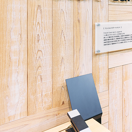
サ
イ
ト
の
導
入･
活
用
イ
ン
タ
ビ
ュ
ー
に、
ス