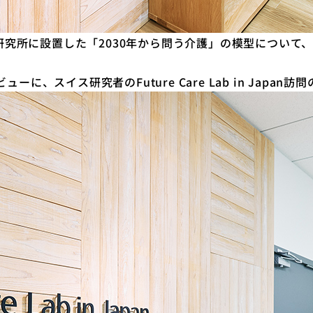
年9月2日（月）に研究所に設置した「2030年から問う介護」の模
、スイス研究者のFuture Care Lab in Japan