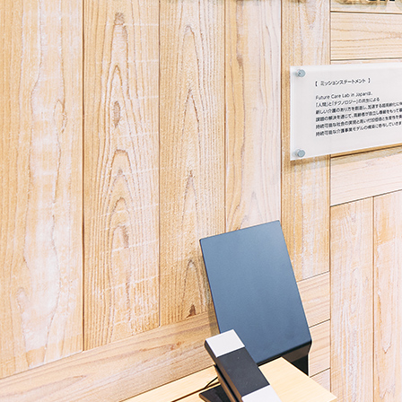
来
に
向
け
た
課
題
に
つ
い
て
の
考
察
～
レ