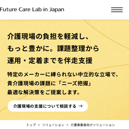
介護現場の負担を軽減し、
もっと豊かに。
課題整理から
運用・定着までを
伴走支援
特定のメーカーに
縛られない
中立的な立場で、
貴介護現場の課題に
「ニーズ把握」
最適な解決策を
ご提案します。
介護現場の支援について相談する
トップ
ソリューション
介護事業者向けソリューション