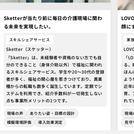
Sketterが当たり前に毎日の介護現場に関わ
LO
る未来を実現したい。
顔に
スキルシェアサービス
家
Sketter（スケッター）
LO
「Sketter」は、未経験者や資格のない方でも自
「L
分のできること（身体介助以外）で福祉に関われ
る。
るスキルシェアサービス。学生や20〜30代の登録
ほん
者が多く、福祉の関心層を惹きつけており、異業
よう
種からの転職も数多く誕生しています。定額でシ
近年
ステムを利用でき、紹介手数料が一切発生しない
育、
点も事業所メリットの1つです。
れて
現場の声
ありたい姿・目標の設計
現場
模擬環境評価
導入効果測定
見守