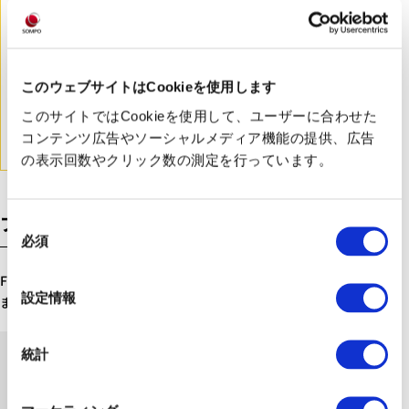
運用
このウェブサイトはCookieを使用します
業務マニュアル作成や現場への浸透をサポート。導入前
このサイトではCookieを使用して、ユーザーに合わせた
後の変化を策定し、効果測定を行いテクノロジーの定着
コンテンツ広告やソーシャルメディア機能の提供、広告
を支援します。
の表示回数やクリック数の測定を行っています。
プロジェクト開始までの流れ
同
必須
意
の
Future Care Lab in Japanでは、以下の流れで支援を行い
選
設定情報
ます。
択
統計